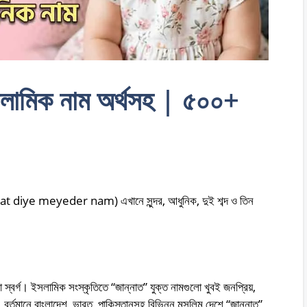
ইসলামিক নাম অর্থসহ | ৫০০+
jannat diye meyeder nam) এখানে সুন্দর, আধুনিক, দুই শব্দ ও তিন
 স্বর্গ। ইসলামিক সংস্কৃতিতে “জান্নাত” যুক্ত নামগুলো খুবই জনপ্রিয়,
। বর্তমানে বাংলাদেশ, ভারত, পাকিস্তানসহ বিভিন্ন মুসলিম দেশে “জান্নাত”