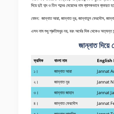
দিয়ে দুই শব্দ ও তিন শব্দের মেয়েদের নাম ব্যাপকভাবে ব্যবহৃত হ
যেমন: জান্নাত আরা, জান্নাত নূর, জান্নাতুল ফেরদৌস, জান্ন
এসব নাম শুধু শ্রুতিমধুর নয়, বরং অর্থের দিক থেকেও অত্যন্ত
জান্নাত দিয়ে
ক্রমিক
বাংলা নাম
English
১।
জান্নাত আরা
Jannat A
২।
জান্নাত নূর
Jannat 
৩।
জান্নাত জাহান
Jannat J
৪।
জান্নাত ফেরদৌস
Jannat F
৫।
জান্নাত তাসনিম
Jannat T