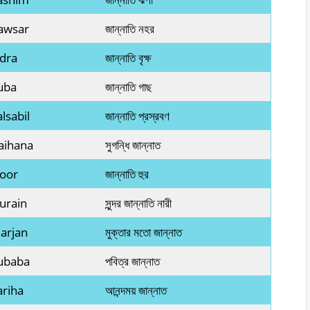
awsar
জান্নাতি নহর
idra
জান্নাতি বৃক্ষ
uba
জান্নাতি গাছ
lsabil
জান্নাতি প্রস্রবণ
aihana
সুগন্ধি জান্নাত
Hoor
জান্নাতি হুর
urain
সুন্দর জান্নাতি নারী
arjan
মুক্তার মতো জান্নাত
Lubaba
পবিত্র জান্নাত
ariha
আনন্দময় জান্নাত