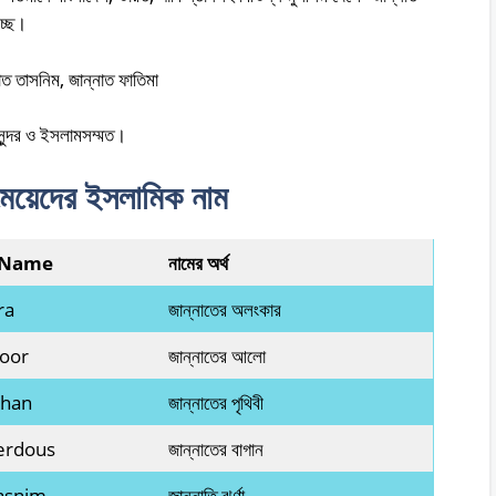
চ্ছে।
াত তাসনিম, জান্নাত ফাতিমা
 সুন্দর ও ইসলামসম্মত।
 মেয়েদের ইসলামিক নাম
 Name
নামের অর্থ
ra
জান্নাতের অলংকার
Noor
জান্নাতের আলো
ahan
জান্নাতের পৃথিবী
erdous
জান্নাতের বাগান
asnim
জান্নাতি ঝর্ণা