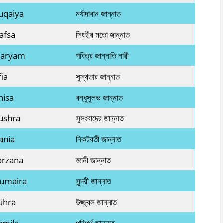
uqaiya
মর্যাদাবান জান্নাত
afsa
সিংহীর মতো জান্নাত
Maryam
পবিত্র জান্নাতি নারী
fia
সুস্থতার জান্নাত
nisa
বন্ধুসুলভ জান্নাত
ushra
সুসংবাদের জান্নাত
ania
নিকটবর্তী জান্নাত
arzana
জ্ঞানী জান্নাত
Humaira
সুন্দরী জান্নাত
uhra
উজ্জ্বল জান্নাত
amila
পরিপূর্ণ জান্নাত