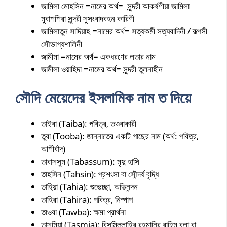
জামিলা মোহসিন =নামের অর্থ= সুন্দরী আকর্ষণীয়া জামিলা
মুবাশশিরা সুন্দরী সুসংবাদবহন কারিণী
জামিলাতুন সাদিয়াহ =নামের অর্থ= সত্যকর্মী সত্যবাদিনী / রূপসী
সৌভাগ্যশালিনী
জামীমা =নামের অর্থ= একধরণের লতার নাম
জামীলা ওয়াহিদা =নামের অর্থ= সুন্দরী তুলনাহীন
সৌদি মেয়েদের ইসলামিক নাম ত দিয়ে
তাইবা (Taiba): পবিত্র, তওবাকারী
তুবা (Tooba): জান্নাতের একটি গাছের নাম (অর্থ: পবিত্র,
আশীর্বাদ)
তাবাসসুম (Tabassum): মৃদু হাসি
তাহসিন (Tahsin): প্রশংসা বা সৌন্দর্য বৃদ্ধি
তাহিয়া (Tahia): শুভেচ্ছা, অভিনন্দন
তাহিরা (Tahira): পবিত্র, নিষ্পাপ
তাওবা (Tawba): ক্ষমা প্রার্থনা
তাসমিয়া (Tasmia): বিসমিল্লাহির রহমানির রাহিম বলা বা