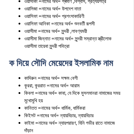
ওয়াসীকা =নামের অর্থ= প্ৰমাণ ,বিশ্বাস, প্রত্যয়পত্র
ওয়াসিজা =নামের অর্থ= উপদেশ দাতা
ওয়াসিফা =নামের অর্থ= প্রশংসাকারিণী
ওয়াসিফা আনিকা =নামের অর্থ= শুনবর্তী রূপসী
ওয়াসীমা =নামের অর্থ= সুন্দরী ,লাবণ্যময়ী
ওয়াসীমা জিন্নাত =নামের অর্থ= সুন্দরী সম্রান্ত স্ত্রীলোক
ওয়াসীমা তায়েবা সুন্দরী পবিত্রা
ক দিয়ে সৌদি মেয়েদের ইসলামিক নাম
কাদিরুন =নামের অর্থ= সক্ষম বেশী
কুররা, কুররাত =নামের অর্থ= আরাম
কিবলা =নামের অর্থ= কাবা, যে দিকে মুসলমানরা নামাজের সময়
মুখোমুখি হয়
কানিতত =নামের অর্থ= ধার্মিক, ধার্মিকরা
কিইসট =নামের অর্থ= ন্যায়বিচার, ন্যায়বিচার
কাইমা =নামের অর্থ= ন্যায়পরায়ণ, যিনি গভীর রাতে নামাজে
দাঁড়ান