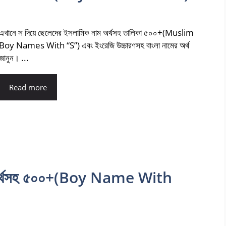
এখানে স দিয়ে ছেলেদের ইসলামিক নাম অর্থসহ তালিকা ৫০০+(Muslim
Boy Names With “S”) এবং ইংরেজি উচ্চারণসহ বাংলা নামের অর্থ
জানুন। ...
Read more
াম অর্থসহ ৫০০+(Boy Name With