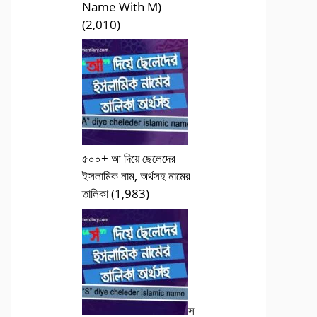
Name With M)
(2,010)
৫০০+ আ দিয়ে ছেলেদের
ইসলামিক নাম, অর্থসহ নামের
তালিকা
(1,983)
স