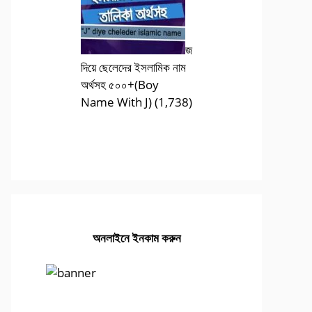
জ
দিয়ে ছেলেদের ইসলামিক নাম
অর্থসহ ৫০০+(Boy
Name With J)
(1,738)
অনলাইনে ইনকাম করুন