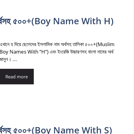
াম অর্থসহ ৫০০+(Boy Name With H)
এখানে হ দিয়ে ছেলেদের ইসলামিক নাম অর্থসহ তালিকা ৫০০+(Muslim
Boy Names With “H”) এবং ইংরেজি উচ্চারণসহ বাংলা নামের অর্থ
জানুন। ...
Read more
ম অর্থসহ ৫০০+(Boy Name With S)