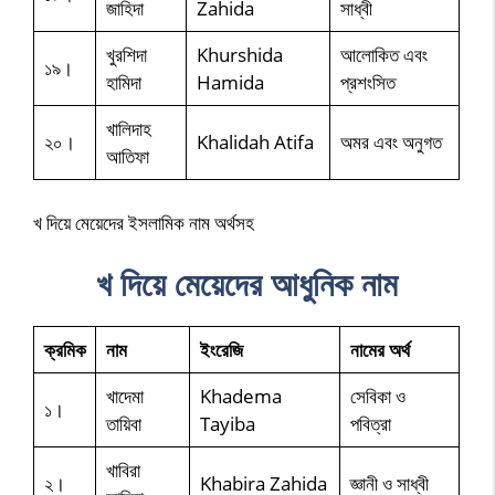
জাহিদা
Zahida
সাধ্বী
খুরশিদা
Khurshida
আলোকিত এবং
১৯।
হামিদা
Hamida
প্রশংসিত
খালিদাহ
২০।
Khalidah Atifa
অমর এবং অনুগত
আতিফা
খ দিয়ে মেয়েদের ইসলামিক নাম অর্থসহ
খ দিয়ে মেয়েদের আধুনিক নাম
ক্রমিক
নাম
ইংরেজি
নামের অর্থ
খাদেমা
Khadema
সেবিকা ও
১।
তায়িবা
Tayiba
পবিত্রা
খাবিরা
২।
Khabira Zahida
জ্ঞানী ও সাধ্বী