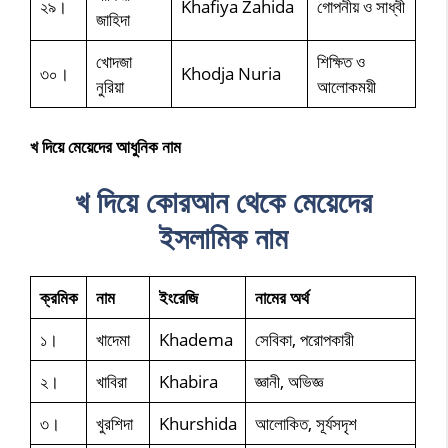
২৯।
Khafiya Zahida
গোপনীয় ও সাধ্বী
জাহিদা
খোদজা
শিক্ষিত ও
৩০।
Khodja Nuria
নুরিয়া
আলোকময়ী
খ দিয়ে মেয়েদের আধুনিক নাম
খ দিয়ে
কোরআন থেকে
মেয়েদের
ইসলামিক নাম
ক্রমিক
নাম
ইংরেজি
নামের অর্থ
১।
খাদেমা
Khadema
সেবিকা, পরোপকারী
২।
খাবিরা
Khabira
জ্ঞানী, অভিজ্ঞ
৩।
খুরশিদা
Khurshida
আলোকিত, সূর্যসদৃশ