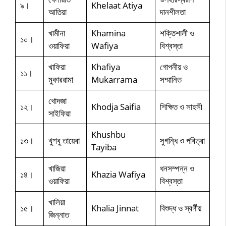
৯।
Khelaat Atiya
আতিয়া
দানশীলতা
খামীনা
Khamina
শক্তিশালী ও
১০।
ওয়াফিয়া
Wafiya
বিশ্বস্তা
খাফিয়া
Khafiya
গোপনীয় ও
১১।
মুকাররামা
Mukarrama
সম্মানিত
খোদজা
১২।
Khodja Saifia
শিক্ষিত ও সাহসী
সাইফিয়া
Khushbu
১৩।
খুশবু তায়েবা
সুগন্ধি ও পবিত্রা
Tayiba
খাজিয়া
ধনসম্পন্ন ও
১৪।
Khazia Wafiya
ওয়াফিয়া
বিশ্বস্তা
খালিয়া
১৫।
Khalia Jinnat
বিশুদ্ধ ও স্বর্গীয়
জিন্নাত