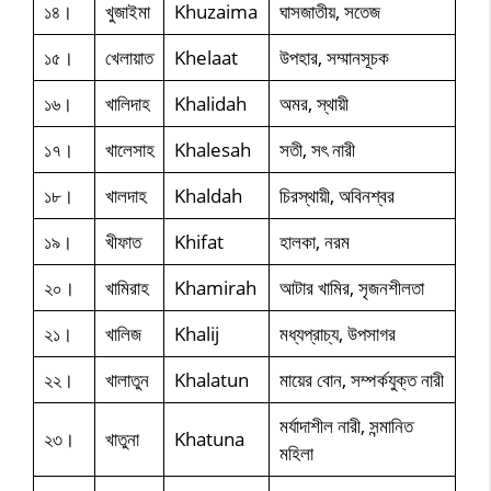
১৪।
খুজাইমা
Khuzaima
ঘাসজাতীয়, সতেজ
১৫।
খেলায়াত
Khelaat
উপহার, সম্মানসূচক
১৬।
খালিদাহ
Khalidah
অমর, স্থায়ী
১৭।
খালেসাহ
Khalesah
সতী, সৎ নারী
১৮।
খালদাহ
Khaldah
চিরস্থায়ী, অবিনশ্বর
১৯।
খীফাত
Khifat
হালকা, নরম
২০।
খামিরাহ
Khamirah
আটার খামির, সৃজনশীলতা
২১।
খালিজ
Khalij
মধ্যপ্রাচ্য, উপসাগর
২২।
খালাতুন
Khalatun
মায়ের বোন, সম্পর্কযুক্ত নারী
মর্যাদাশীল নারী, সন্মানিত
২৩।
খাতুনা
Khatuna
মহিলা