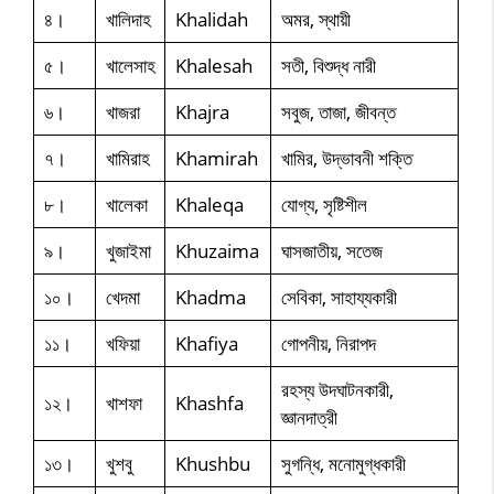
৪।
খালিদাহ
Khalidah
অমর, স্থায়ী
৫।
খালেসাহ
Khalesah
সতী, বিশুদ্ধ নারী
৬।
খাজরা
Khajra
সবুজ, তাজা, জীবন্ত
৭।
খামিরাহ
Khamirah
খামির, উদ্ভাবনী শক্তি
৮।
খালেকা
Khaleqa
যোগ্য, সৃষ্টিশীল
৯।
খুজাইমা
Khuzaima
ঘাসজাতীয়, সতেজ
১০।
খেদমা
Khadma
সেবিকা, সাহায্যকারী
১১।
খফিয়া
Khafiya
গোপনীয়, নিরাপদ
রহস্য উদঘাটনকারী,
১২।
খাশফা
Khashfa
জ্ঞানদাত্রী
১৩।
খুশবু
Khushbu
সুগন্ধি, মনোমুগ্ধকারী