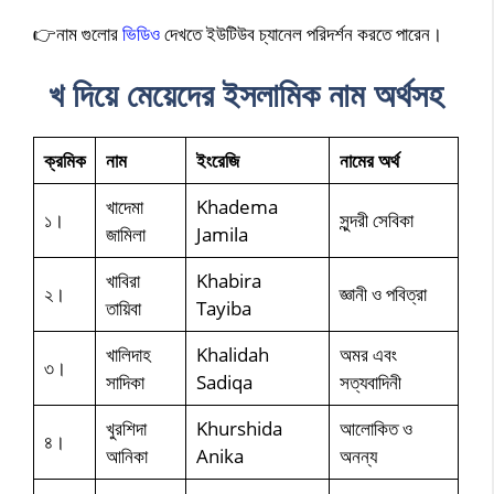
👉নাম গুলোর
ভিডিও
দেখতে ইউটিউব চ্যানেল পরিদর্শন করতে পারেন।
খ দিয়ে মেয়েদের ইসলামিক নাম অর্থসহ
ক্রমিক
নাম
ইংরেজি
নামের অর্থ
খাদেমা
Khadema
১।
সুন্দরী সেবিকা
জামিলা
Jamila
খাবিরা
Khabira
২।
জ্ঞানী ও পবিত্রা
তায়িবা
Tayiba
খালিদাহ
Khalidah
অমর এবং
৩।
সাদিকা
Sadiqa
সত্যবাদিনী
খুরশিদা
Khurshida
আলোকিত ও
৪।
আনিকা
Anika
অনন্য