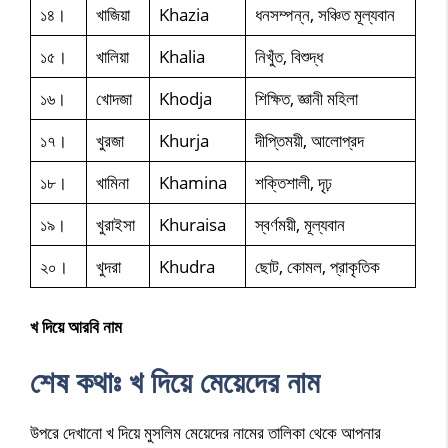
১৪।
খাজিয়া
Khazia
ধনসম্পন্ন, সঞ্চিত মূল্যবান
১৫।
খালিয়া
Khalia
নিখুঁত, বিশুদ্ধ
১৬।
খোদজা
Khodja
শিক্ষিত, জ্ঞানী মহিলা
১৭।
খুরজা
Khurja
দীপ্তিময়ী, আলোপ্রদ
১৮।
খামিনা
Khamina
শক্তিশালী, দৃঢ়
১৯।
খুরাইসা
Khuraisa
স্বর্ণময়ী, মূল্যবান
২০।
খুদরা
Khudra
ছোট, কোমল, প্রাকৃতিক
খ দিয়ে আরবি নাম
শেষ কথাঃ
খ দিয়ে মেয়েদের নাম
উপরে দেখানো খ দিয়ে মুসলিম মেয়েদের নামের তালিকা থেকে আপনার