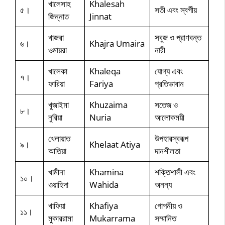
খালেসাহ
Khalesah
৫।
সতী এবং স্বর্গীয়
জিন্নাত
Jinnat
খাজরা
সবুজ ও প্রাণবন্ত
৬।
Khajra Umaira
ওমায়রা
নারী
খালেকা
Khaleqa
যোগ্য এবং
৭।
ফারিয়া
Fariya
প্রতিভাবান
খুজাইমা
Khuzaima
সতেজ ও
৮।
নুরিয়া
Nuria
আলোকময়ী
খেলায়াত
উপহারস্বরূপ
৯।
Khelaat Atiya
আতিয়া
দানশীলতা
খামীনা
Khamina
শক্তিশালী এবং
১০।
ওয়াহিদা
Wahida
অনন্য
খাফিয়া
Khafiya
গোপনীয় ও
১১।
মুকাররামা
Mukarrama
সম্মানিত