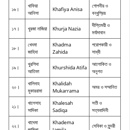
খাফিয়া
গোপনীয় ও
১৬।
Khafiya Anisa
আনিসা
বন্ধুপ্রিয়
দীপ্তিময়ী ও
১৭।
খুরজা নাজিয়া
Khurja Nazia
মর্যাদাবান
খেদমা
Khadma
পরোপকারী ও
১৮।
জাহিদা
Zahida
সাধ্বী
খুরশিদা
আলোকিত ও
১৯।
Khurshida Atifa
আতিফা
অনুগত
খালিদাহ
Khalidah
২০।
অমর ও সম্মানিত
মুকাররামা
Mukarrama
খালেসাহ
Khalesah
সতী ও
২১।
সাদিকা
Sadiqa
সত্যবাদিনী
খাদেমা
Khadema
২২।
সেবিকা ও সুন্দরী
জামিলা
Jamila