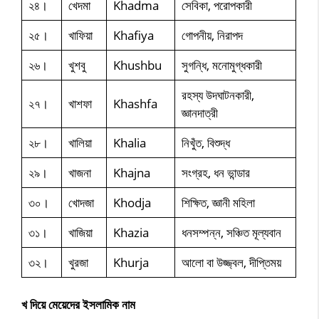
২৪।
খেদমা
Khadma
সেবিকা, পরোপকারী
২৫।
খাফিয়া
Khafiya
গোপনীয়, নিরাপদ
২৬।
খুশবু
Khushbu
সুগন্ধি, মনোমুগ্ধকারী
রহস্য উদঘাটনকারী,
২৭।
খাশফা
Khashfa
জ্ঞানদাত্রী
২৮।
খালিয়া
Khalia
নিখুঁত, বিশুদ্ধ
২৯।
খাজনা
Khajna
সংগ্রহ, ধন ভান্ডার
৩০।
খোদজা
Khodja
শিক্ষিত, জ্ঞানী মহিলা
৩১।
খাজিয়া
Khazia
ধনসম্পন্ন, সঞ্চিত মূল্যবান
৩২।
খুরজা
Khurja
আলো বা উজ্জ্বল, দীপ্তিময়
খ দিয়ে মেয়েদের ইসলামিক নাম