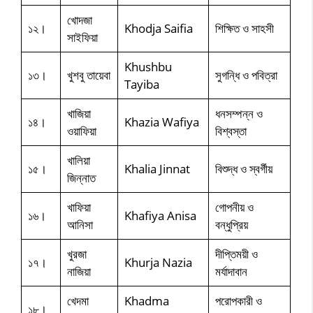
খোদজা
১২।
Khodja Saifia
শিক্ষিত ও সাহসী
সাইফিয়া
Khushbu
১৩।
খুশবু তায়েবা
সুগন্ধি ও পবিত্রা
Tayiba
খাজিয়া
ধনসম্পন্ন ও
১৪।
Khazia Wafiya
ওয়াফিয়া
বিশ্বস্তা
খালিয়া
১৫।
Khalia Jinnat
বিশুদ্ধ ও স্বর্গীয়
জিন্নাত
খাফিয়া
গোপনীয় ও
১৬।
Khafiya Anisa
আনিসা
বন্ধুপ্রিয়
খুরজা
দীপ্তিময়ী ও
১৭।
Khurja Nazia
নাজিয়া
মর্যাদাবান
খেদমা
Khadma
পরোপকারী ও
১৮।