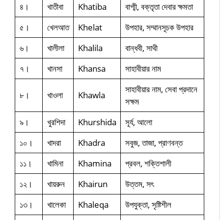
৪।
খাতীবা
Khatiba
বাগ্মী, বক্তৃতা দেবার ক্ষমতা
৫।
খেলআত
Khelat
উপহার, সম্মানসূচক উপহার
৬।
খালীলা
Khalila
বান্ধবী, সাথী
৭।
খানসা
Khansa
সাহাবীয়ার নাম
সাহাবীয়ার নাম, সেবা প্রদানে
৮।
খাওলা
Khawla
সক্ষম
৯।
খুরশিদা
Khurshida
সূর্য, আলো
১০।
খাদরা
Khadra
সবুজ, তাজা, প্রাণবন্ত
১১।
খামিনা
Khamina
প্রবল, শক্তিশালী
১২।
খায়রুন
Khairun
উত্তম, সৎ
১৩।
খালেকা
Khaleqa
উপযুক্তা, সৃষ্টিশীল