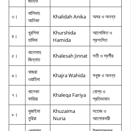
জাহিদা
খালিদাহ
৩।
Khalidah Anika
অমর ও অনন্য
আনিকা
খুরশিদা
Khurshida
আলোকিত ও
৪।
হামিদা
Hamida
প্রশংসিত
খালেসাহ
৫।
Khalesah Jinnat
সতী ও স্বর্গীয়
জিন্নাত
খাজরা
৬।
Khajra Wahida
সবুজ ও অনন্য
ওয়াহিদা
খালেকা
যোগ্য ও
৭।
Khaleqa Fariya
ফারিয়া
প্রতিভাবান
খুজাইমা
Khuzaima
সতেজ ও
৮।
নুরিয়া
Nuria
আলোকময়ী
খেলায়াত
উপহারস্বরূপ