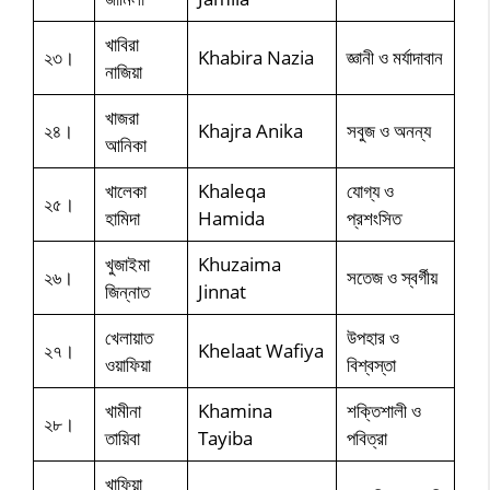
খাবিরা
২৩।
Khabira Nazia
জ্ঞানী ও মর্যাদাবান
নাজিয়া
খাজরা
২৪।
Khajra Anika
সবুজ ও অনন্য
আনিকা
খালেকা
Khaleqa
যোগ্য ও
২৫।
হামিদা
Hamida
প্রশংসিত
খুজাইমা
Khuzaima
২৬।
সতেজ ও স্বর্গীয়
জিন্নাত
Jinnat
খেলায়াত
উপহার ও
২৭।
Khelaat Wafiya
ওয়াফিয়া
বিশ্বস্তা
খামীনা
Khamina
শক্তিশালী ও
২৮।
তায়িবা
Tayiba
পবিত্রা
খাফিয়া