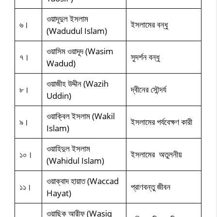
ওয়াদূদুল ইসলাম
৬।
ইসলামের বন্ধু
(Wadudul Islam)
ওয়াসিম ওয়াদূদ (Wasim
৭।
সুদর্শন বন্ধু
Wadud)
ওয়াজীহ উদ্দীন (Wazih
৮।
দ্বীনের সৌন্দর্য
Uddin)
ওয়াক্বিল ইসলাম (Wakil
৯।
ইসলামের পর্যবেক্ষণ কারী
Islam)
ওয়াহিদুল ইসলাম
১০।
ইসলামের অতুলনীয়
(Wahidul Islam)
ওয়াক্বাদ হায়াত (Waccad
১১।
প্রাণবন্তু জীবন
Hayat)
ওয়াছিক আরীফ (Wasiq