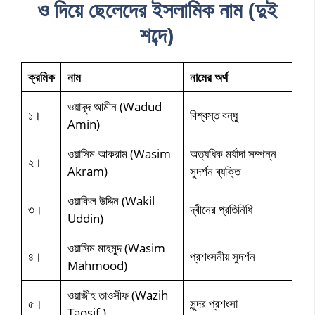
ও দিয়ে ছেলেদের ইসলামিক নাম (দুই
শব্দে)
ক্রমিক
নাম
নামের অর্থ
ওয়াদূদ আমীন (Wadud
১।
বিশ্বস্ত বন্ধু
Amin)
ওয়াসিম আকরাম (Wasim
অত্যধিক মর্যাদা সম্পন্ন
২।
Akram)
সুদর্শন ব্যক্তি
ওয়াকিল উদ্দিন (Wakil
৩।
দ্বীনের প্রতিনিধি
Uddin)
ওয়াসিম মাহমুদ (Wasim
৪।
প্রশংসনীয় সুদর্শন
Mahmood)
ওয়াজীহ তাওসীফ (Wazih
৫।
সুন্দর প্রশংসা
Taosif )