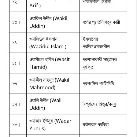
১২।
শক্তিশালী মেধাবী
Arif )
ওয়াকিল উদ্দীন (Wakil
১৩।
ধর্মের প্রতিনিধিত্ব কারী
Uddin)
ওয়াজিদুল ইসলাম
ইসলামের
১৪।
(Wazidul Islam )
প্রতিসংবেদনশীল
ওয়াসীত্ব হামীদ (Wasit
প্রশংসাকারী সম্ব্রান্ত
১৫।
Hamid)
ব্যক্তি
ওয়াকীল মাহমুদ (Wakil
১৬।
প্রশংসিত প্রতিনিধি
Mahmood)
ওয়ালি উদ্দীন (Wali
১৭।
বিশ্বাসের মিত্র/বন্ধু
Uddin)
ওয়াকার ইউনূস (Waqar
১৮।
মর্যাদাবান ব্যক্তি
Yunus)