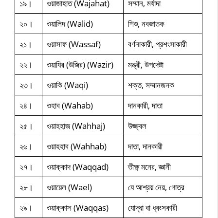
১৯।
ওয়াজাহাত (Wajahat)
সম্মান, মর্যাদা
২০।
ওয়ালিদ (Walid)
শিশু, নবজাতক
২১।
ওয়াসাফ (Wassaf)
বর্ণনাকারী, প্রশংসাকারী
২২।
ওয়াযির (উজির) (Wazir)
মন্ত্রী, উপদেষ্টা
২৩।
ওয়াকি (Waqi)
শক্ত, সম্মানজনক
২৪।
ওহাব (Wahab)
দানকারী, দাতা
২৫।
ওয়াহহাজ (Wahhaj)
উজ্জ্বল
২৬।
ওয়াহহাব (Wahhab)
দাতা, দানকারী
২৭।
ওয়াক্কাদ (Waqqad)
তীক্ষ্ণ মনের, জ্ঞানী
২৮।
ওয়ায়েল (Wael)
যে আশ্রয় নেয়, গোত্র
২৯।
ওয়াক্কাস (Waqqas)
যোদ্ধা বা ধ্বংসকারী