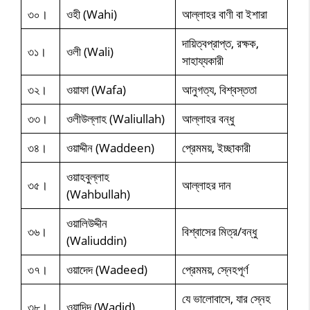
৩০।
ওহী (Wahi)
আল্লাহর বাণী বা ইশারা
দায়িত্বপ্রাপ্ত, রক্ষক,
৩১।
ওলী (Wali)
সাহায্যকারী
৩২।
ওয়াফা (Wafa)
আনুগত্য, বিশ্বস্ততা
৩৩।
ওলীউল্লাহ (Waliullah)
আল্লাহর বন্ধু
৩৪।
ওয়াদ্দীন (Waddeen)
প্রেমময়, ইচ্ছাকারী
ওয়াহবুল্লাহ
৩৫।
আল্লাহর দান
(Wahbullah)
ওয়ালিউদ্দীন
৩৬।
বিশ্বাসের মিত্র/বন্ধু
(Waliuddin)
৩৭।
ওয়াদেদ (Wadeed)
প্রেমময়, স্নেহপূর্ণ
যে ভালোবাসে, যার স্নেহ
৩৮।
ওয়াদিদ (Wadid)