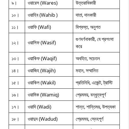
৯।
ওয়ারেস (Wares)
উত্তরাধিকারী
১০।
ওয়াহিব (Wahib )
দাতা, দানকারী
১১।
ওয়াফি (Wafi)
বিশ্বস্ত, অনুগত
গুণবর্ণনাকারী, যে প্রশংসা
১২।
ওয়াসিফ (Wasif)
করে
১৩।
ওয়াকিফ (Waqif)
অবহিত, সচেতন
১৪।
ওয়াজিহ (Wajih)
মহান, সম্মানিত
১৫।
ওয়াকিল (Wakil)
প্রতিনিধি, এজেন্ট, ট্রাস্টি
১৬।
ওয়ামিক (Wamiq)
প্রেমময়, বন্ধুত্বপূর্ণ
১৭।
ওয়াদি (Wadi)
শান্ত, শান্তিময়, উপত্যকা
১৮।
ওয়াদুদ (Wadud)
প্রেমময়, স্নেহপূর্ণ