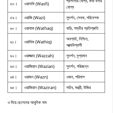
প্রশংসার যোগ্য, কথা বলার
৫৮।
ওয়াসফি (Wasfi)
যোগ্য
৫৯।
ওয়াজি (Wazi)
সুদর্শন, সেবক, পরিবেশক
৬০।
ওয়াথাক (Wathaq)
বাড়ি, গম্ভীর প্রতিশ্রুতি
অবশ্যই, নিশ্চিত,
৬১।
ওয়াথিক (Wathiq)
আত্মবিশ্বাসী
৬২।
ওয়াজ্জাহ (Wazzah)
সুদর্শন, দৃশ্যমান
৬৩।
ওয়াজিয়ান (Wazian)
সুদর্শন, পরিচ্ছন্ন
৬৪।
ওয়াজন (Wazn)
ওজন, পরিমাপ
৬৫।
ওয়াজিরান (Waziran)
সচিব, মন্ত্রী, উজির
ও দিয়ে ছেলেদের আধুনিক নাম