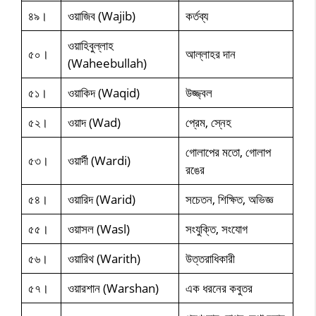
৪৯।
ওয়াজিব (Wajib)
কর্তব্য
ওয়াহিবুল্লাহ
৫০।
আল্লাহর দান
(Waheebullah)
৫১।
ওয়াকিদ (Waqid)
উজ্জ্বল
৫২।
ওয়াদ (Wad)
প্রেম, স্নেহ
গোলাপের মতো, গোলাপ
৫৩।
ওয়ার্দী (Wardi)
রঙের
৫৪।
ওয়ারিদ (Warid)
সচেতন, শিক্ষিত, অভিজ্ঞ
৫৫।
ওয়াসল (Wasl)
সংযুক্তি, সংযোগ
৫৬।
ওয়ারিথ (Warith)
উত্তরাধিকারী
৫৭।
ওয়ারশান (Warshan)
এক ধরনের কবুতর