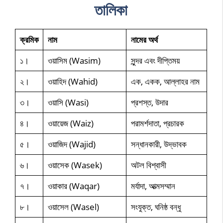
তালিকা
ক্রমিক
নাম
নামের অর্থ
১।
ওয়াসিম (Wasim)
সুন্দর এবং দীপ্তিময়
২।
ওয়াহিদ (Wahid)
এক, একক, আল্লাহর নাম
৩।
ওয়াসি (Wasi)
প্রশস্ত, উদার
৪।
ওয়ায়েজ (Waiz)
পরামর্শদাতা, প্রচারক
৫।
ওয়াজিদ (Wajid)
সন্ধানকারী, উদ্ভাবক
৬।
ওয়াসেক (Wasek)
অটল বিশ্বাসী
৭।
ওয়াকার (Waqar)
মর্যাদা, আত্মসম্মান
৮।
ওয়াসেল (Wasel)
সংযুক্ত, ঘনিষ্ঠ বন্ধু